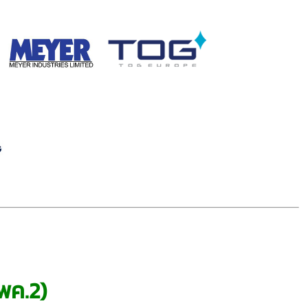
พค.2)