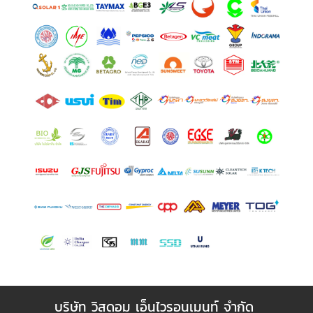
บริษัท วิสดอม เอ็นไวรอนเมนท์ จำกัด